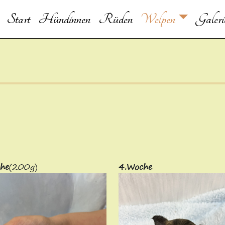
Start
Hündinnen
Rüden
Welpen
Galeri
he
(200g)
4.Woche