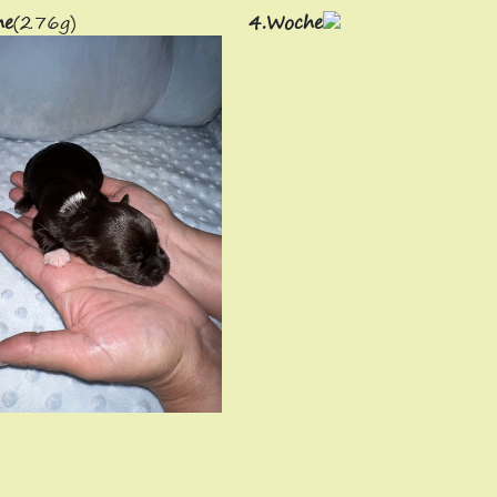
he
(276g)
4.Woche