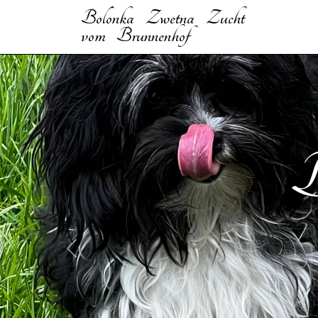
Bolonka Zwetna Zucht
vom Brunnenhof
B
Previous