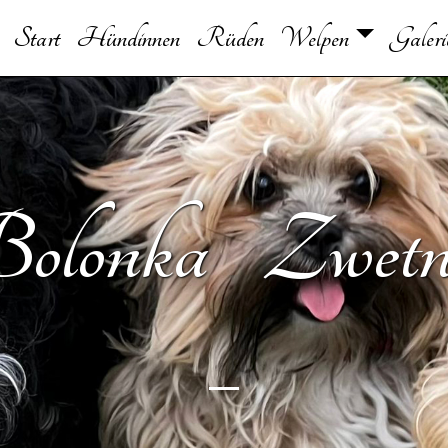
Start
Hündinnen
Rüden
Welpen
Galeri
olonka Zwet