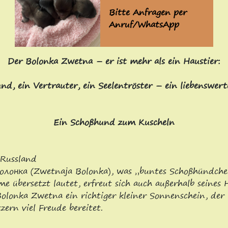
Bitte Anfragen per
Anruf/WhatsApp
Der Bolonka Zwetna – er ist mehr als ein Haustier:
und, ein Vertrauter, ein Seelentröster – ein liebenswer
Ein Schoßhund zum Kuscheln
Russland
 болонка (Zwetnaja Bolonka), was „buntes Schoßhündc
e übersetzt lautet, erfreut sich auch außerhalb seines
Bolonka Zwetna ein richtiger kleiner Sonnenschein, der
ern viel Freude bereitet.