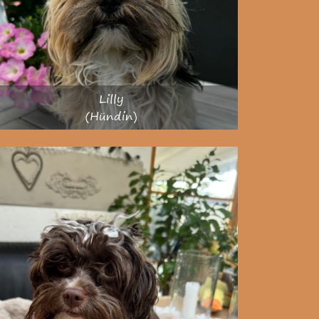
Lilly
(Hündin)