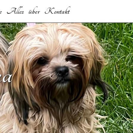
e
Alles über
Kontakt
na
Next