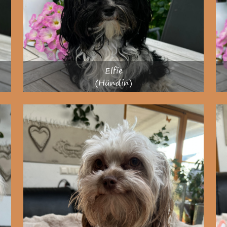
Elfie
(Hündin)